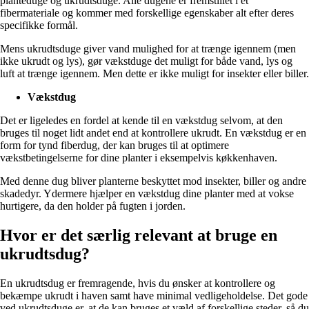
planteduge og ukrudtsduge. Alle dugene er fremstillet i et
fibermateriale og kommer med forskellige egenskaber alt efter deres
specifikke formål.
Mens ukrudtsduge giver vand mulighed for at trænge igennem (men
ikke ukrudt og lys), gør vækstduge det muligt for både vand, lys og
luft at trænge igennem. Men dette er ikke muligt for insekter eller biller.
Vækstdug
Det er ligeledes en fordel at kende til en vækstdug selvom, at den
bruges til noget lidt andet end at kontrollere ukrudt. En vækstdug er en
form for tynd fiberdug, der kan bruges til at optimere
vækstbetingelserne for dine planter i eksempelvis køkkenhaven.
Med denne dug bliver planterne beskyttet mod insekter, biller og andre
skadedyr. Ydermere hjælper en vækstdug dine planter med at vokse
hurtigere, da den holder på fugten i jorden.
Hvor er det særlig relevant at bruge en
ukrudtsdug?
En ukrudtsdug er fremragende, hvis du ønsker at kontrollere og
bekæmpe ukrudt i haven samt have minimal vedligeholdelse. Det gode
ved ukrudtsduge er, at de kan bruges et væld af forskellige steder, så du