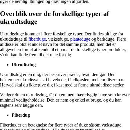
øger de nemlig iltningen og dræningen af jorden.
Overblik over de forskellige typer af
ukrudtsduge
Ukrudtsduge kommer i flere forskellige typer. Der findes alt lige fra
ukrudtsduge til
fiberduge
, vækstduge,
planteduge
og barkduge. Flere
af disse er blot et andet navn for det samme produkt, men det er
alligevel en fordel at kende til et par af de forskellige typer produkter,
så du kan finde frem til det rette for dig.
Ukrudtsdug
Ukrudtsdug er en dug, der beskriver præcis, hvad den gør. Den
bekæmper ukrudtsvækst i havebede, i indkørslen, mellem fliser m.m.
Herved skal du ikke give dig i kast med at fjerne ukrudt disse steder.
Vælger du en ukrudtsdug, får du en mere bæredygtig have som kræver
minimal vedligeholdelse. Den er nem og enkel at bruge, og du kan
sagtens selv lægge den.
Fiberdug
Fiberdug er en betegnelse for flere typer af duge såsom vækstduge,