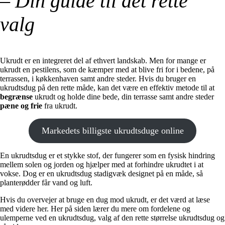
– Din guide til det rette
valg
Ukrudt er en integreret del af ethvert landskab. Men for mange er
ukrudt en pestilens, som de kæmper med at blive fri for i bedene, på
terrassen, i køkkenhaven samt andre steder. Hvis du bruger en
ukrudtsdug på den rette måde, kan det være en effektiv metode til at
begrænse
ukrudt og holde dine bede, din terrasse samt andre steder
pæne og frie
fra ukrudt.
Markedets billigste ukrudtsduge online
En ukrudtsdug er et stykke stof, der fungerer som en fysisk hindring
mellem solen og jorden og hjælper med at forhindre ukrudtet i at
vokse. Dog er en ukrudtsdug stadigvæk designet på en måde, så
planterødder får vand og luft.
Hvis du overvejer at bruge en dug mod ukrudt, er det værd at læse
med videre her. Her på siden lærer du mere om fordelene og
ulemperne ved en ukrudtsdug, valg af den rette størrelse ukrudtsdug og