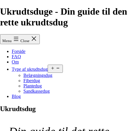
Skip
Ukrudtsduge - Din guide til den
to
content
rette ukrudtsdug
Menu
Close
Forside
FAQ
Om
Open
Type af ukrudtsdug
menu
Belægningsdug
Fiberdug
Plantedug
Sandkassedug
Blog
Ukrudtsdug