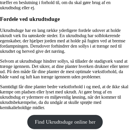
træffer en beslutning i forhold til, om du skal gøre brug af en
ukrudtsdug eller ej.
Fordele ved ukrudtsduge
Ukrudtsduge har en lang række yderligere fordele udover at holde
ukrudt væk fra uønskede steder. En ukrudtsdug har solblokerende
egenskaber, der hjælper jorden med at holde på fugten ved at bremse
fordampningen. Derudover forhindrer den sollys i at trænge ned til
ukrudtet og herved give det næring.
Selvom at ukrudtsduge hindrer sollys, så tillader de stadigvæk vand at
trænge igennem. Det sikrer, at dine planter hverken drukner eller tørrer
ud. På den måde får dine planter de mest optimale vækstforhold, da
både vand og luft kan trænge igennem uden problemer.
Samtidigt får dine planter bedre vækstforhold i og med, at de ikke skal
kæmpe om pladsen eller lyset med ukrudt. At gøre brug af en
ukrudtsdug er ydermere en miljøvenlig løsning, når det kommer til
ukrudtsbekæmpelse, da du undgår at skulle sprøjte med
kemikalieholdige midler.
Find Ukrudtsduge online her