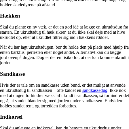
holder skadedyrene på afstand.
Hækken
Skal du plante en ny væk, er det en god idé at lægge en ukrudtsdug fra
starten. En ukrudtsdug til hæk sikrer, at du ikke skal døje med at hive
ukrudtet op, eller at ukrudtet filtrer sig ind i hækkens rødder.
Når du har lagt ukrudtsdugen, bør du holde den på plads med hjælp fra
enten barkflis, perlesten eller noget andet. Alternativt kan du lægge
jord ovenpå dugen. Dog er der en risiko for, at der kan komme ukrudt i
jorden.
Sandkasse
Hvis der er tale om en sandkasse uden bund, er det muligt at anvende
en ukrudtsdug til sandkassen – ofte kaldet en
sandkassedug
. Ikke nok
med at dugen forhindrer vækst af ukrudt i sandkassen, så forhindrer det
også, at sandet blander sig med jorden under sandkassen. Endvidere
holdes sandet rent, og tørretiden forbedres.
Indkørsel
Skal du anlægge en indkørsel, kan du benytte en ukrudtsdug under