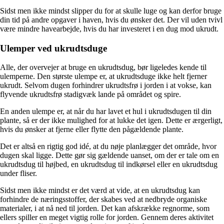
Sidst men ikke mindst slipper du for at skulle luge og kan derfor bruge
din tid på andre opgaver i haven, hvis du ønsker det. Der vil uden tvivl
være mindre havearbejde, hvis du har investeret i en dug mod ukrudt.
Ulemper ved ukrudtsduge
Alle, der overvejer at bruge en ukrudtsdug, bør ligeledes kende til
ulemperne. Den største ulempe er, at ukrudtsduge ikke helt fjerner
ukrudt. Selvom dugen forhindrer ukrudtsfrø i jorden i at vokse, kan
flyvende ukrudtsfrø stadigvæk lande på området og spire.
En anden ulempe er, at når du har lavet et hul i ukrudtsdugen til din
plante, så er der ikke mulighed for at lukke det igen. Dette er ærgerligt,
hvis du ønsker at fjerne eller flytte den pågældende plante.
Det er altså en rigtig god idé, at du nøje planlægger det område, hvor
dugen skal ligge. Dette gør sig gældende uanset, om der er tale om en
ukrudtsdug til højbed, en ukrudtsdug til indkørsel eller en ukrudtsdug
under fliser.
Sidst men ikke mindst er det værd at vide, at en ukrudtsdug kan
forhindre de næringsstoffer, der skabes ved at nedbryde organiske
materialer, i at nå ned til jorden. Det kan afskrække regnorme, som
ellers spiller en meget vigtig rolle for jorden. Gennem deres aktivitet