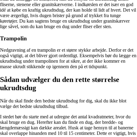
fliserne, stenene eller granitskærverne. I indkørslen er det især en god
idé at købe en kraftig ukrudtsdug, der kan holde til lidt af hvert. Det vil
være ærgerligt, hvis dugen brister på grund af trykket fra tunge
køretøjer. Du kan sagtens bruge en
ukrudtsdug under granitskærver
lige såvel, som du kan bruge en dug under fliser eller sten.
Trampolin
Nedgravning af en trampolin er et større stykke arbejde. Derfor er det
også vigtigt, at det bliver gjort ordentligt. Eksempelvis bør du lægge en
ukrudtsdug under trampolinen for at sikre, at der ikke kommer en
masse ukrudt stikkende op igennem den på et tidspunkt.
Sådan udvælger du den rette størrelse
ukrudtsdug
Når du skal finde den bedste ukrudtsdug for dig, skal du ikke blot
vælge det bedste ukrudtsdug tilbud.
I stedet bør du starte med at udregne det antal kvadratmeter, hvor du
skal bruge en dug. Herefter kan du finde en dug, der bredde- og
længdemæssigt kan dække arealet. Husk at tage hensyn til at banerne
skal overlappe hinanden med 10 til 15 centimeter. Dette er vigtigt, hvis