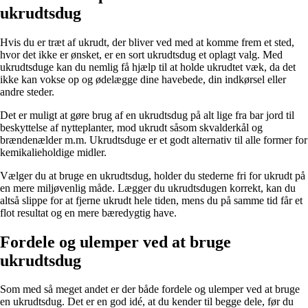
ukrudtsdug
Hvis du er træt af ukrudt, der bliver ved med at komme frem et sted,
hvor det ikke er ønsket, er en sort ukrudtsdug et oplagt valg. Med
ukrudtsduge kan du nemlig få hjælp til at holde ukrudtet væk, da det
ikke kan vokse op og ødelægge dine havebede, din indkørsel eller
andre steder.
Det er muligt at gøre brug af en ukrudtsdug på alt lige fra bar jord til
beskyttelse af nytteplanter, mod ukrudt såsom skvalderkål og
brændenælder m.m. Ukrudtsduge er et godt alternativ til alle former for
kemikalieholdige midler.
Vælger du at bruge en ukrudtsdug, holder du stederne fri for ukrudt på
en mere miljøvenlig måde. Lægger du ukrudtsdugen korrekt, kan du
altså slippe for at fjerne ukrudt hele tiden, mens du på samme tid får et
flot resultat og en mere bæredygtig have.
Fordele og ulemper ved at bruge
ukrudtsdug
Som med så meget andet er der både fordele og ulemper ved at bruge
en ukrudtsdug. Det er en god idé, at du kender til begge dele, før du