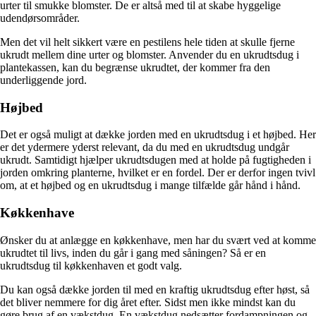
urter til smukke blomster. De er altså med til at skabe hyggelige
udendørsområder.
Men det vil helt sikkert være en pestilens hele tiden at skulle fjerne
ukrudt mellem dine urter og blomster. Anvender du en ukrudtsdug i
plantekassen, kan du begrænse ukrudtet, der kommer fra den
underliggende jord.
Højbed
Det er også muligt at dække jorden med en ukrudtsdug i et højbed. Her
er det ydermere yderst relevant, da du med en ukrudtsdug undgår
ukrudt. Samtidigt hjælper ukrudtsdugen med at holde på fugtigheden i
jorden omkring planterne, hvilket er en fordel. Der er derfor ingen tvivl
om, at et højbed og en ukrudtsdug i mange tilfælde går hånd i hånd.
Køkkenhave
Ønsker du at anlægge en køkkenhave, men har du svært ved at komme
ukrudtet til livs, inden du går i gang med såningen? Så er en
ukrudtsdug til køkkenhaven et godt valg.
Du kan også dække jorden til med en kraftig ukrudtsdug efter høst, så
det bliver nemmere for dig året efter. Sidst men ikke mindst kan du
gøre brug af en vækstdug. En vækstdug nedsætter fordampningen og