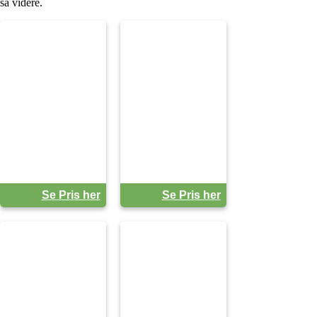
så videre.
Se Pris her
Se Pris her