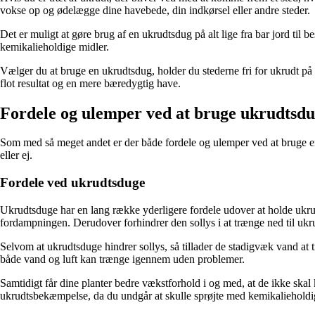
vokse op og ødelægge dine havebede, din indkørsel eller andre steder.
Det er muligt at gøre brug af en ukrudtsdug på alt lige fra bar jord til
kemikalieholdige midler.
Vælger du at bruge en ukrudtsdug, holder du stederne fri for ukrudt på
flot resultat og en mere bæredygtig have.
Fordele og ulemper ved at bruge ukrudtsd
Som med så meget andet er der både fordele og ulemper ved at bruge en u
eller ej.
Fordele ved ukrudtsduge
Ukrudtsduge har en lang række yderligere fordele udover at holde ukru
fordampningen. Derudover forhindrer den sollys i at trænge ned til ukr
Selvom at ukrudtsduge hindrer sollys, så tillader de stadigvæk vand at 
både vand og luft kan trænge igennem uden problemer.
Samtidigt får dine planter bedre vækstforhold i og med, at de ikke ska
ukrudtsbekæmpelse, da du undgår at skulle sprøjte med kemikalieholdi