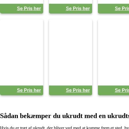
Se Pris her
Se Pris her
Se Pri
Se Pris her
Se Pris her
Se Pri
Sådan bekæmper du ukrudt med en ukrudt
Hvis du er træt af ukrudt, der bliver ved med at komme frem et sted, hv