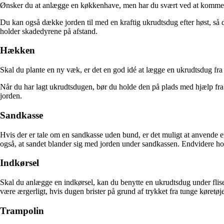
Ønsker du at anlægge en køkkenhave, men har du svært ved at komme uk
Du kan også dække jorden til med en kraftig ukrudtsdug efter høst, så
holder skadedyrene på afstand.
Hækken
Skal du plante en ny væk, er det en god idé at lægge en ukrudtsdug fra st
Når du har lagt ukrudtsdugen, bør du holde den på plads med hjælp fra e
jorden.
Sandkasse
Hvis der er tale om en sandkasse uden bund, er det muligt at anvende e
også, at sandet blander sig med jorden under sandkassen. Endvidere hold
Indkørsel
Skal du anlægge en indkørsel, kan du benytte en ukrudtsdug under flisern
være ærgerligt, hvis dugen brister på grund af trykket fra tunge køretø
Trampolin