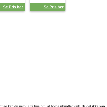
Se Pris her
Se Pris her
sduge kan du nemlig få hjælp til at holde ukrudtet væk, da det ikke kan