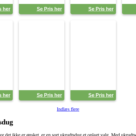
s her
Se Pris her
Se Pris her
s her
Se Pris her
Se Pris her
Indlæs flere
sdug
or det ikke er ønsket, er en sort ukrudtsdug et oplagt valg. Med ukrudt