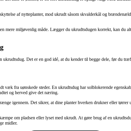
 beskyttelse af nytteplanter, mod ukrudt såsom skvalderkål og brændenælde
 en mere miljøvenlig måde. Lægger du ukrudtsdugen korrekt, kan du altså
ug
krudtsdug. Det er en god idé, at du kender til begge dele, før du træff
dt væk fra uønskede steder. En ukrudtsdug har solblokerende egenskabe
udtet og herved give det næring.
trænge igennem. Det sikrer, at dine planter hverken drukner eller tørrer
l kæmpe om pladsen eller lyset med ukrudt. At gøre brug af en ukrudtsd
ge midler.