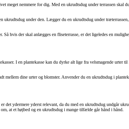
 livet meget nemmere for dig. Med en ukrudtsdug under terrassen skal du
en ukrudtsdug under den. Lægger du en ukrudtsdug under træterrassen, 
 Så hvis der skal anlægges en fliseterrasse, er det ligeledes en mulighe
kasser. I en plantekasse kan du dyrke alt lige fra velsmagende urter til
 ukrudt mellem dine urter og blomster. Anvender du en ukrudtsdug i plan
 er det ydermere yderst relevant, da du med en ukrudtsdug undgår ukru
l om, at et højbed og en ukrudtsdug i mange tilfælde går hånd i hånd.