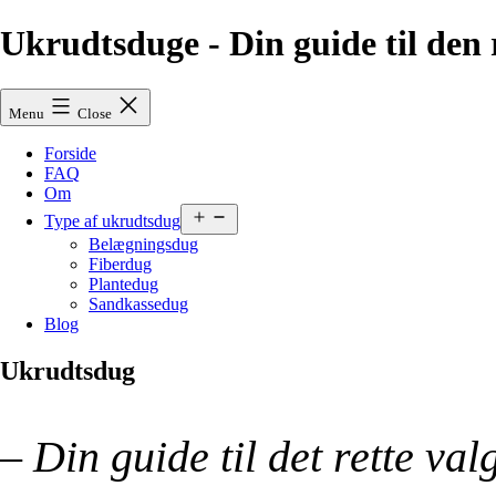
Skip
Ukrudtsduge - Din guide til den
to
content
Menu
Close
Forside
FAQ
Om
Open
Type af ukrudtsdug
menu
Belægningsdug
Fiberdug
Plantedug
Sandkassedug
Blog
Ukrudtsdug
– Din guide til det rette val