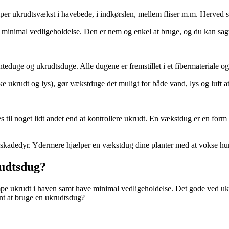
 ukrudtsvækst i havebede, i indkørslen, mellem fliser m.m. Herved skal
minimal vedligeholdelse. Den er nem og enkel at bruge, og du kan sag
teduge og ukrudtsduge. Alle dugene er fremstillet i et fibermateriale o
krudt og lys), gør vækstduge det muligt for både vand, lys og luft at t
s til noget lidt andet end at kontrollere ukrudt. En vækstdug er en form 
 skadedyr. Ydermere hjælper en vækstdug dine planter med at vokse hurt
rudtsdug?
e ukrudt i haven samt have minimal vedligeholdelse. Det gode ved ukrud
ant at bruge en ukrudtsdug?