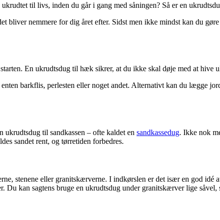
rudtet til livs, inden du går i gang med såningen? Så er en ukrudtsdu
 det bliver nemmere for dig året efter. Sidst men ikke mindst kan du g
arten. En ukrudtsdug til hæk sikrer, at du ikke skal døje med at hive ukr
nten barkflis, perlesten eller noget andet. Alternativt kan du lægge jo
n ukrudtsdug til sandkassen – ofte kaldet en
sandkassedug
. Ikke nok me
es sandet rent, og tørretiden forbedres.
e, stenene eller granitskærverne. I indkørslen er det især en god idé at 
jer. Du kan sagtens bruge en
ukrudtsdug under granitskærver lige såvel, 