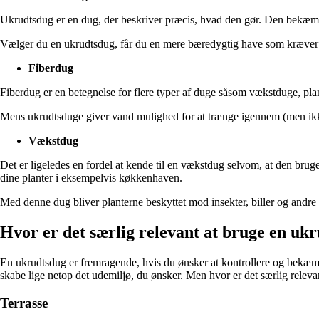
Ukrudtsdug er en dug, der beskriver præcis, hvad den gør. Den bekæmper
Vælger du en ukrudtsdug, får du en mere bæredygtig have som kræver 
Fiberdug
Fiberdug er en betegnelse for flere typer af duge såsom vækstduge, plan
Mens ukrudtsduge giver vand mulighed for at trænge igennem (men ikke u
Vækstdug
Det er ligeledes en fordel at kende til en vækstdug selvom, at den bruge
dine planter i eksempelvis køkkenhaven.
Med denne dug bliver planterne beskyttet mod insekter, biller og andre
Hvor er det særlig relevant at bruge en uk
En ukrudtsdug er fremragende, hvis du ønsker at kontrollere og bekæmp
skabe lige netop det udemiljø, du ønsker. Men hvor er det særlig relev
Terrasse