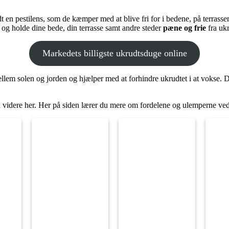
dt en pestilens, som de kæmper med at blive fri for i bedene, på terras
 og holde dine bede, din terrasse samt andre steder
pæne og frie
fra uk
Markedets billigste ukrudtsduge online
ellem solen og jorden og hjælper med at forhindre ukrudtet i at vokse.
 videre her. Her på siden lærer du mere om fordelene og ulemperne ved 