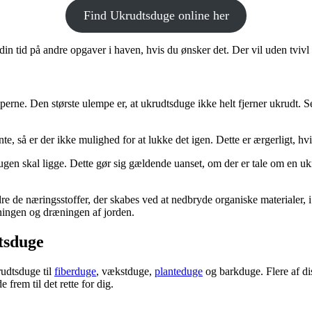
Find Ukrudtsduge online her
 din tid på andre opgaver i haven, hvis du ønsker det. Der vil uden tviv
mperne. Den største ulempe er, at ukrudtsduge ikke helt fjerner ukrudt. 
nte, så er der ikke mulighed for at lukke det igen. Dette er ærgerligt, hv
dugen skal ligge. Dette gør sig gældende uanset, om der er tale om en uk
re de næringsstoffer, der skabes ved at nedbryde organiske materialer, i
tningen og dræningen af jorden.
dtsduge
rudtsduge til
fiberduge
, vækstduge,
planteduge
og barkduge. Flere af dis
e frem til det rette for dig.